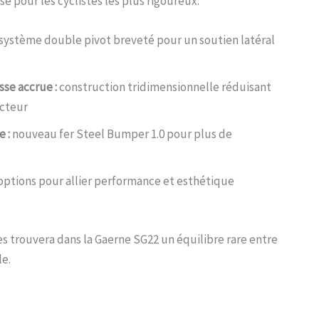
é pour les cyclistes les plus rigoureux.
système double pivot breveté pour un soutien latéral
se accrue :
construction tridimensionnelle réduisant
ecteur
 :
nouveau fer Steel Bumper 1.0 pour plus de
options pour allier performance et esthétique
s trouvera dans la Gaerne SG22 un équilibre rare entre
e.